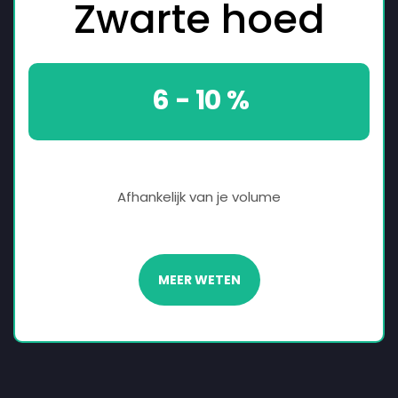
Zwarte hoed
6 - 10 %
‎
Afhankelijk van je volume
MEER WETEN