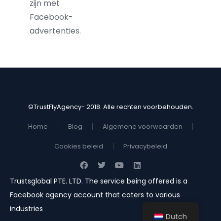
zijn met
Facebook-
advertenties.
©TrustFlyAgency- 2018. Alle rechten voorbehouden.
Home
Blog
Algemene voorwaarden
Cookies beleid
Privacybeleid
Trustsglobal PTE. LTD. The service being offered is a
Facebook agency account that caters to various
industries
Dutch