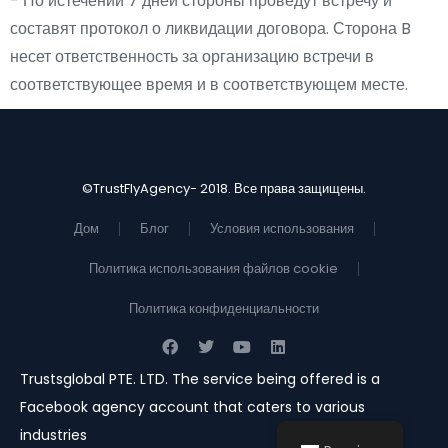
- По истечении 7 дней стороны проведут встречу и
составят протокол о ликвидации договора. Сторона B
несет ответственность за организацию встречи в
соответствующее время и в соответствующем месте.
©TrustFlyAgency- 2018. Все права защищены.
Дом
Блог
Условия использования
Политика использования файлов cookie
Политика конфиденциальности
Trustsglobal PTE. LTD. The service being offered is a
Facebook agency account that caters to various
industries